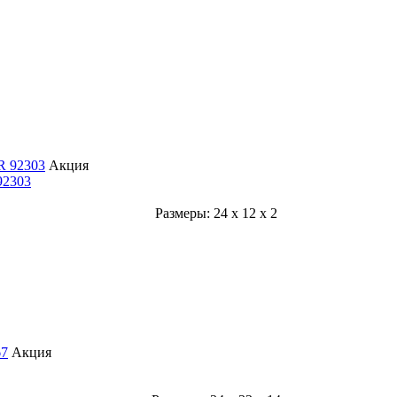
Акция
92303
Размеры:
24
x
12
x
2
Акция