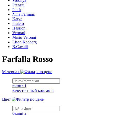
Vidoliya
Prensiti
Petek
Nina Farmina
Karya
Pratero
Hassion
Vermari
Mario Veronni
Lison Kaoberg
B.Cavalli
Farfalla Rosso
Материал
винил
1
качественный кожзам
4
Цвет
белый
2