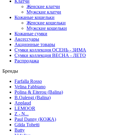
Клатчи
Женские клатчи
Мужские клатчи
Кожаные кошельки
Женские кошельки
Мужские кошельки
Кожаные сумки
Аксессуары
Акционные товары
Сумки коллекция ОСЕНЬ - ЗИМА
Сумки коллекция ВЕСНА - ЛЕТО
Распродажа
Бренды
Farfalla Rosso
Velina Fabbiano
Polina & Eiterou (Balina)
B.Oalengi (Balina)
Applaud
LEMOOR
Z - N...
Paul Danny (КОЖА)
Gilda Tohetti
Batty