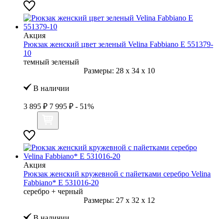
Акция
Рюкзак женский цвет зеленый Velina Fabbiano E 551379-
10
темный зеленый
Размеры:
28
x
34
x
10
В наличии
3 895 ₽
7 995 ₽
- 51%
Акция
Рюкзак женский кружевной с пайетками серебро Velina
Fabbiano* E 531016-20
серебро + черный
Размеры:
27
x
32
x
12
В наличии