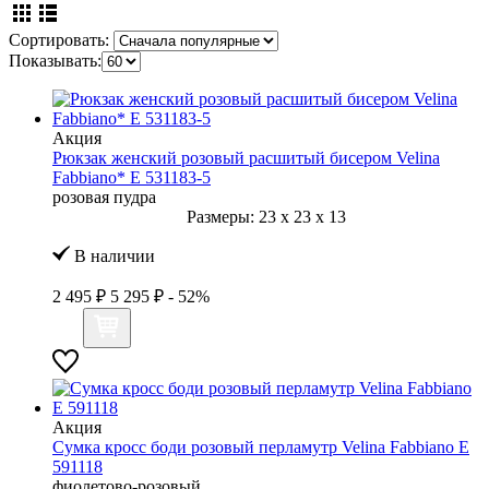
Сортировать:
Показывать:
Акция
Рюкзак женский розовый расшитый бисером Velina
Fabbiano* E 531183-5
розовая пудра
Размеры:
23
x
23
x
13
В наличии
2 495 ₽
5 295 ₽
- 52%
Акция
Сумка кросс боди розовый перламутр Velina Fabbiano E
591118
фиолетово-розовый