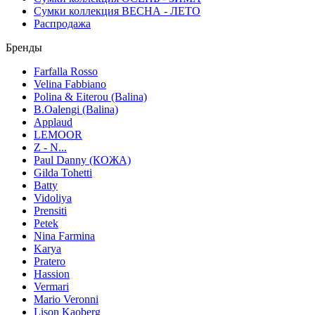
Сумки коллекция ВЕСНА - ЛЕТО
Распродажа
Бренды
Farfalla Rosso
Velina Fabbiano
Polina & Eiterou (Balina)
B.Oalengi (Balina)
Applaud
LEMOOR
Z - N...
Paul Danny (КОЖА)
Gilda Tohetti
Batty
Vidoliya
Prensiti
Petek
Nina Farmina
Karya
Pratero
Hassion
Vermari
Mario Veronni
Lison Kaoberg