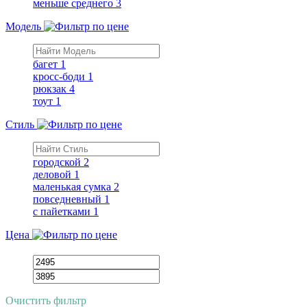
меньше среднего
3
Модель
багет
1
кросс-боди
1
рюкзак
4
тоут
1
Стиль
городской
2
деловой
1
маленькая сумка
2
повседневный
1
с пайетками
1
Цена
Очистить фильтр