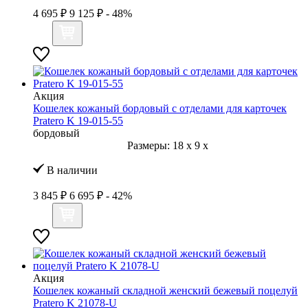
4 695 ₽
9 125 ₽
- 48%
Акция
Кошелек кожаный бордовый с отделами для карточек
Pratero K 19-015-55
бордовый
Размеры:
18
x
9
x
В наличии
3 845 ₽
6 695 ₽
- 42%
Акция
Кошелек кожаный складной женский бежевый поцелуй
Pratero K 21078-U