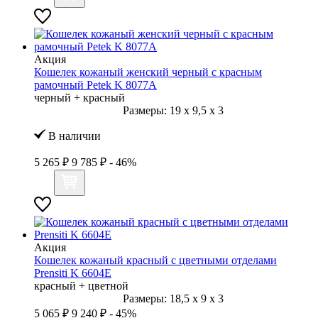
Акция
Кошелек кожаный женский черный с красным
рамочный Petek K 8077А
черный + красный
Размеры:
19
x
9,5
x
3
В наличии
5 265 ₽
9 785 ₽
- 46%
Акция
Кошелек кожаный красный с цветными отделами
Prensiti K 6604Е
красный + цветной
Размеры:
18,5
x
9
x
3
5 065 ₽
9 240 ₽
- 45%