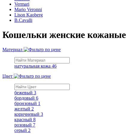
Vermari
Mario Veronni
Lison Kaoberg
B.Cavalli
Кошельки женские кожаные
Материал
натуральная кожа
46
Цвет
бежевый
3
бордовый
6
бронзовый
1
желтый
2
коричневый
3
красный
8
розовый
7
серый
2