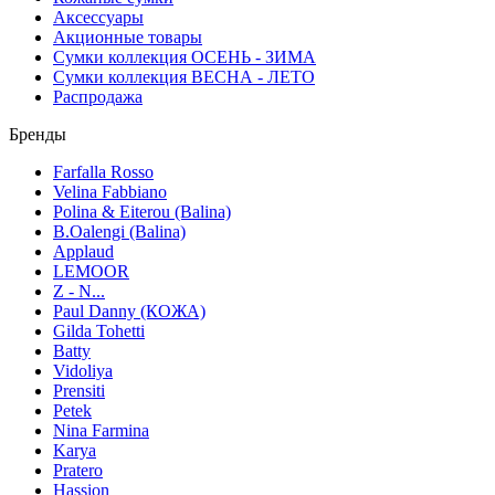
Аксессуары
Акционные товары
Сумки коллекция ОСЕНЬ - ЗИМА
Сумки коллекция ВЕСНА - ЛЕТО
Распродажа
Бренды
Farfalla Rosso
Velina Fabbiano
Polina & Eiterou (Balina)
B.Oalengi (Balina)
Applaud
LEMOOR
Z - N...
Paul Danny (КОЖА)
Gilda Tohetti
Batty
Vidoliya
Prensiti
Petek
Nina Farmina
Karya
Pratero
Hassion